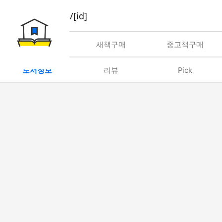
book/rent/[id]
대여
새책구매
중고책구매
도서정보
리뷰
Pick