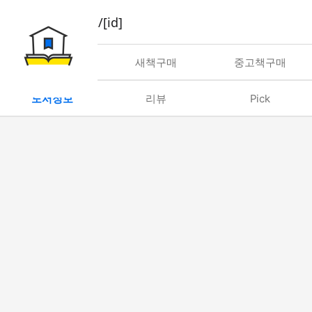
book/rent/[id]
대여
새책구매
중고책구매
도서정보
리뷰
Pick