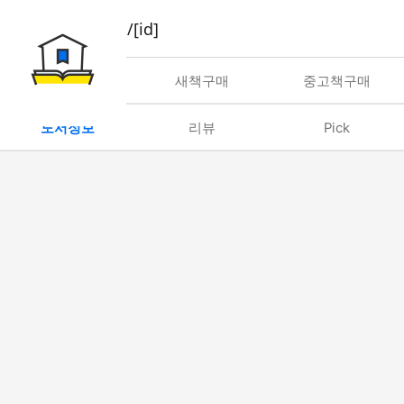
book/rent/[id]
대여
새책구매
중고책구매
도서정보
리뷰
Pick