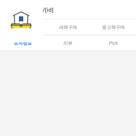
book/rent/[id]
대여
새책구매
중고책구매
도서정보
리뷰
Pick