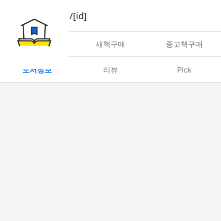
book/rent/[id]
대여
새책구매
중고책구매
도서정보
리뷰
Pick