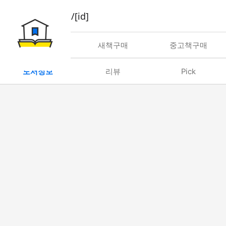
book/rent/[id]
대여
새책구매
중고책구매
도서정보
리뷰
Pick