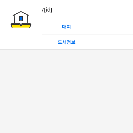
book/rent/[id]
대여
도서정보