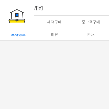
book/rent/[id]
대여
새책구매
중고책구매
도서정보
리뷰
Pick