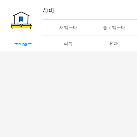
book/rent/[id]
대여
새책구매
중고책구매
도서정보
리뷰
Pick