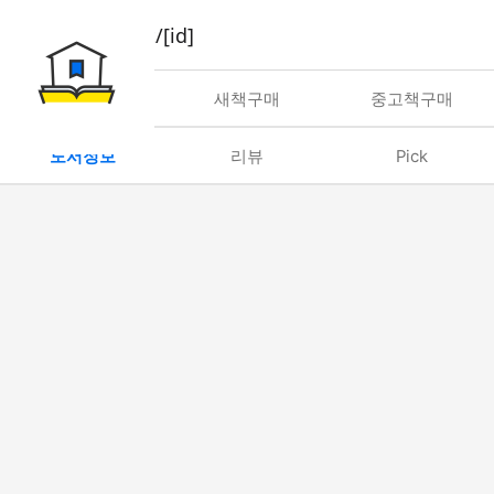
book/rent/[id]
대여
새책구매
중고책구매
도서정보
리뷰
Pick