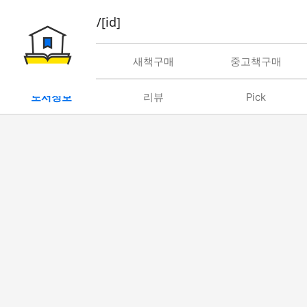
book/rent/[id]
대여
새책구매
중고책구매
도서정보
리뷰
Pick