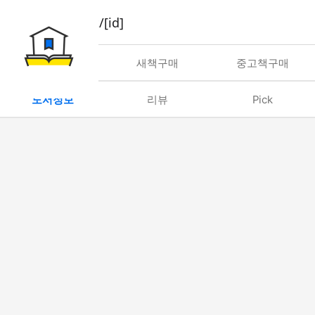
book/rent/[id]
대여
새책구매
중고책구매
도서정보
리뷰
Pick