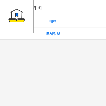
book/rent/[id]
대여
도서정보