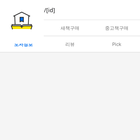
book/rent/[id]
대여
새책구매
중고책구매
도서정보
리뷰
Pick