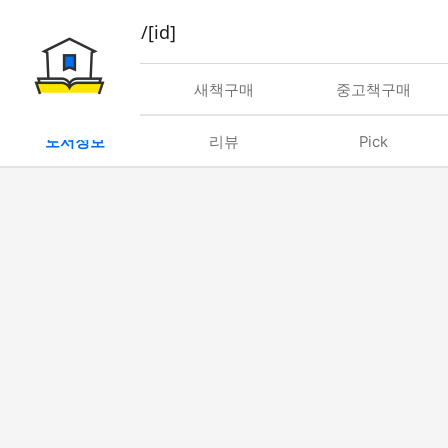
book/rent/[id]
대여
새책구매
중고책구매
도서정보
리뷰
Pick