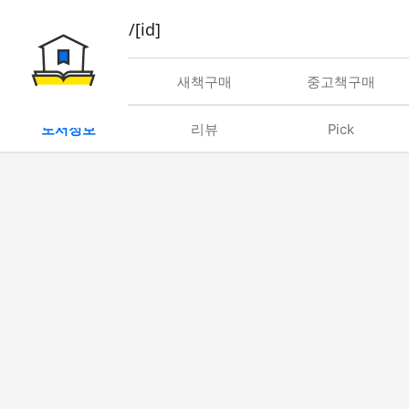
book/rent/[id]
대여
새책구매
중고책구매
도서정보
리뷰
Pick