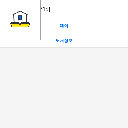
book/rent/[id]
대여
도서정보