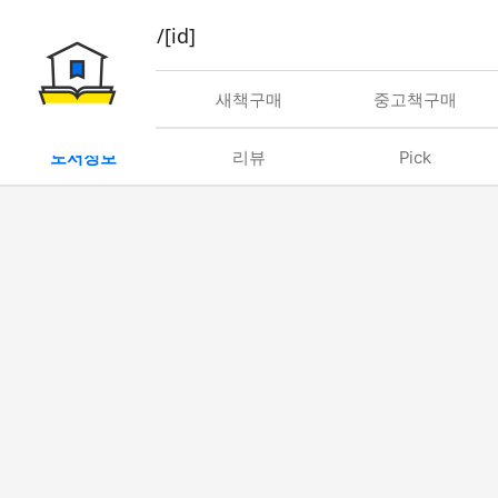
book/rent/[id]
대여
새책구매
중고책구매
도서정보
리뷰
Pick