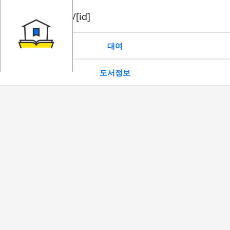
book/rent/[id]
대여
도서정보