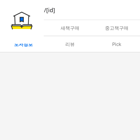
book/rent/[id]
대여
새책구매
중고책구매
도서정보
리뷰
Pick