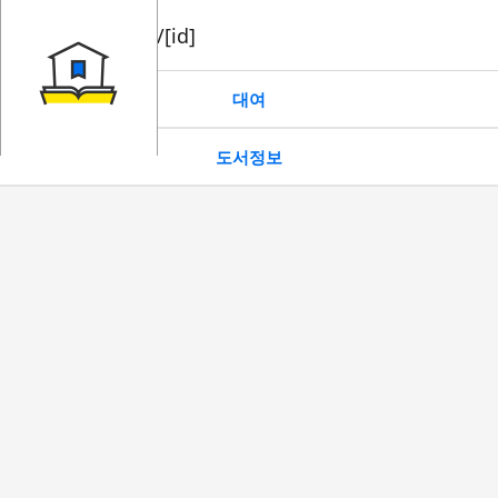
book/rent/[id]
대여
도서정보