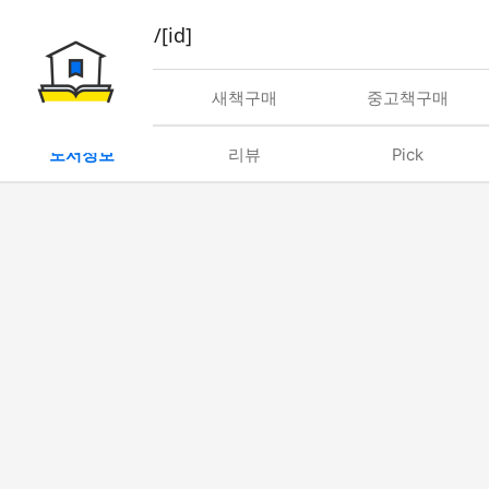
book/rent/[id]
대여
새책구매
중고책구매
도서정보
리뷰
Pick