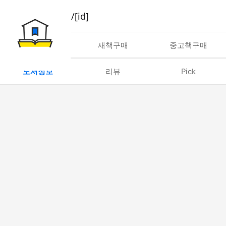
book/rent/[id]
대여
새책구매
중고책구매
도서정보
리뷰
Pick