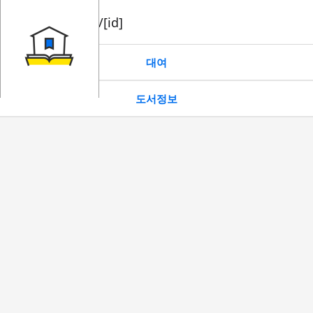
book/rent/[id]
대여
도서정보