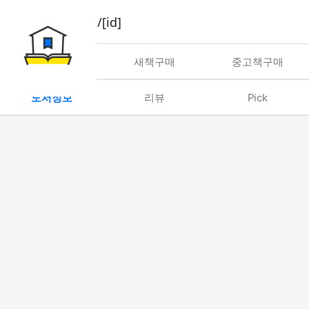
book/rent/[id]
대여
새책구매
중고책구매
도서정보
리뷰
Pick