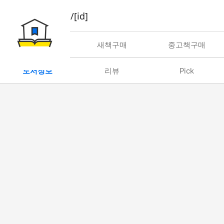
book/rent/[id]
대여
새책구매
중고책구매
도서정보
리뷰
Pick