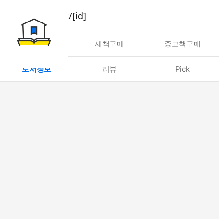
book/rent/[id]
대여
새책구매
중고책구매
도서정보
리뷰
Pick