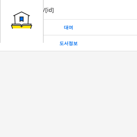
book/rent/[id]
대여
도서정보