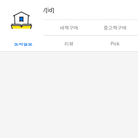
book/rent/[id]
대여
새책구매
중고책구매
도서정보
리뷰
Pick