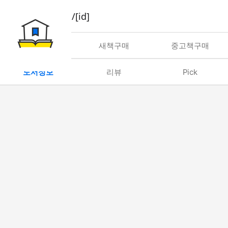
book/rent/[id]
대여
새책구매
중고책구매
도서정보
리뷰
Pick