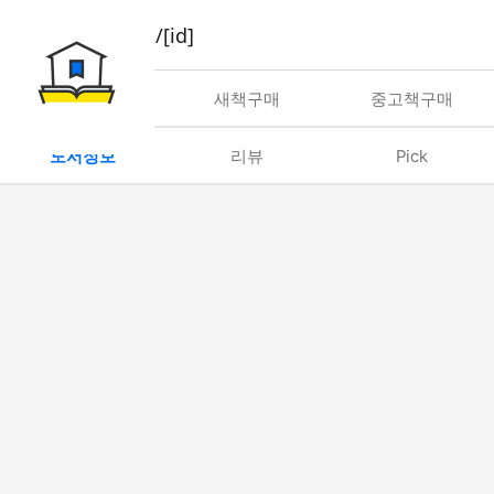
book/rent/[id]
대여
새책구매
중고책구매
도서정보
리뷰
Pick