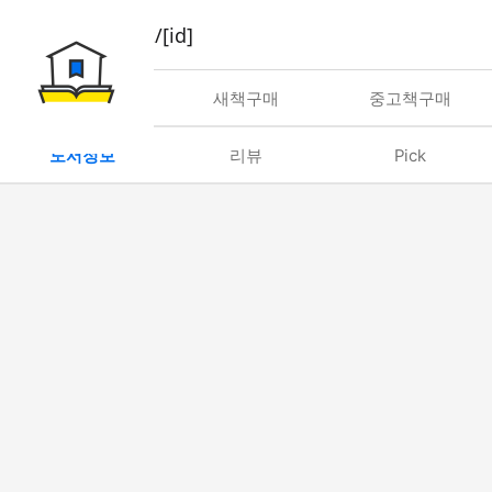
book/rent/[id]
대여
새책구매
중고책구매
도서정보
리뷰
Pick