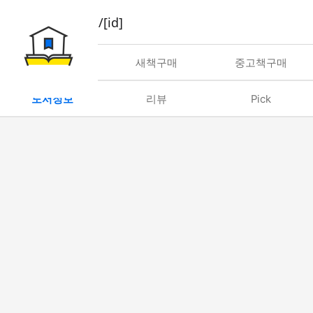
book/rent/[id]
대여
새책구매
중고책구매
도서정보
리뷰
Pick