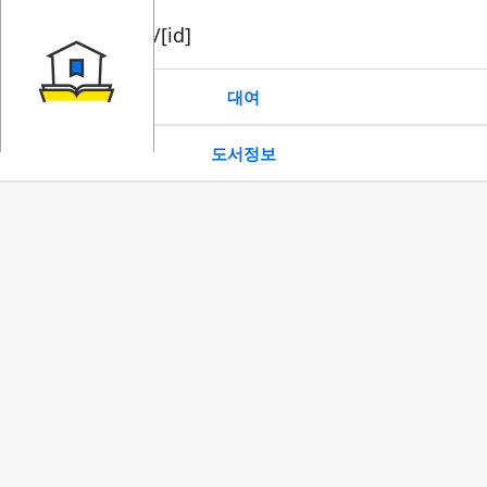
book/rent/[id]
대여
도서정보