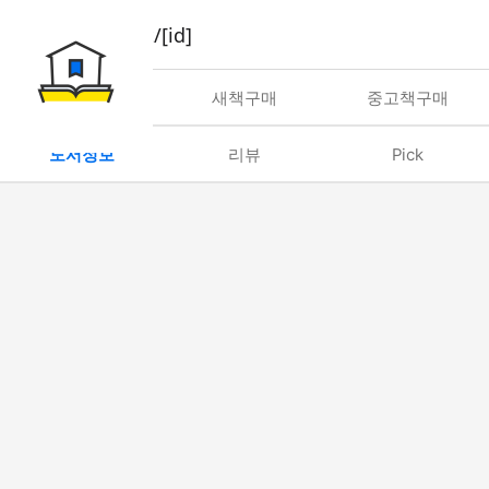
book/rent/[id]
대여
새책구매
중고책구매
도서정보
리뷰
Pick