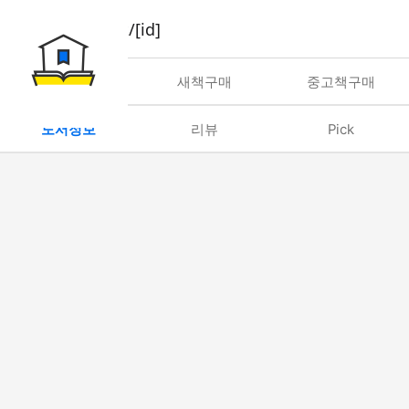
book/rent/[id]
대여
새책구매
중고책구매
도서정보
리뷰
Pick