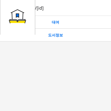
book/rent/[id]
대여
도서정보