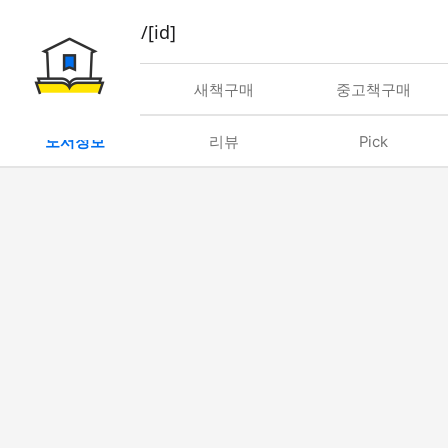
book/rent/[id]
대여
새책구매
중고책구매
도서정보
리뷰
Pick