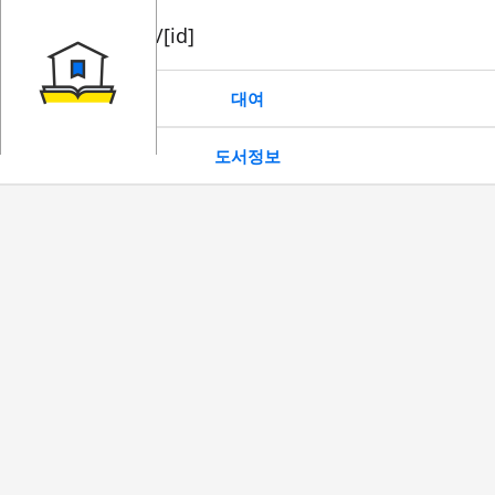
book/rent/[id]
대여
도서정보