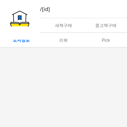
book/rent/[id]
대여
새책구매
중고책구매
도서정보
리뷰
Pick