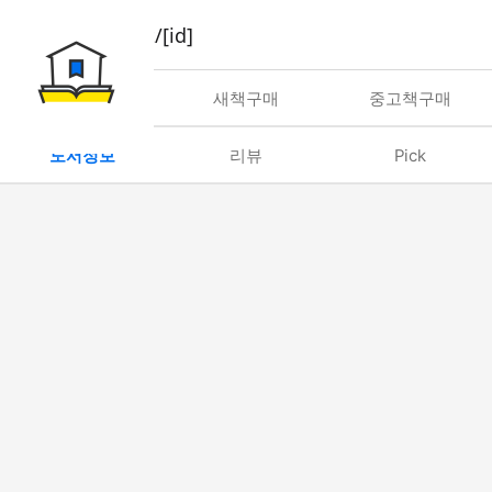
book/rent/[id]
대여
새책구매
중고책구매
도서정보
리뷰
Pick