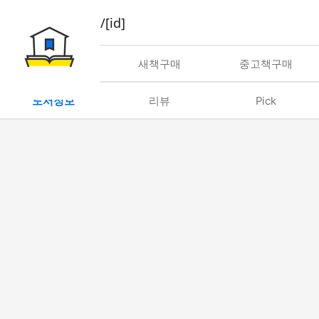
book/rent/[id]
대여
새책구매
중고책구매
도서정보
리뷰
Pick