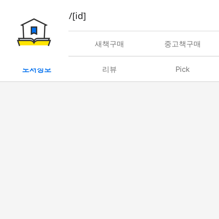
book/rent/[id]
대여
새책구매
중고책구매
도서정보
리뷰
Pick