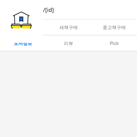
book/rent/[id]
대여
새책구매
중고책구매
도서정보
리뷰
Pick