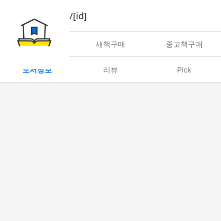
book/rent/[id]
대여
새책구매
중고책구매
도서정보
리뷰
Pick