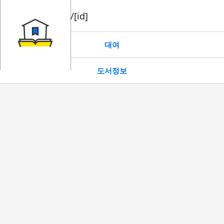
book/rent/[id]
대여
도서정보