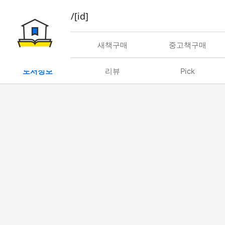
book/rent/[id]
대여
새책구매
중고책구매
도서정보
리뷰
Pick