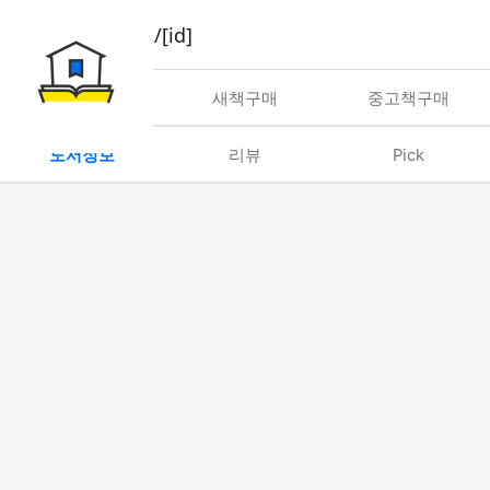
book/rent/[id]
대여
새책구매
중고책구매
도서정보
리뷰
Pick