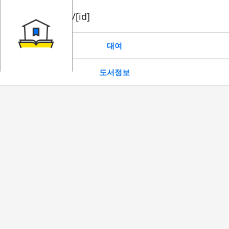
book/rent/[id]
대여
도서정보