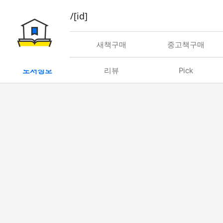
book/rent/[id]
대여
새책구매
중고책구매
도서정보
리뷰
Pick